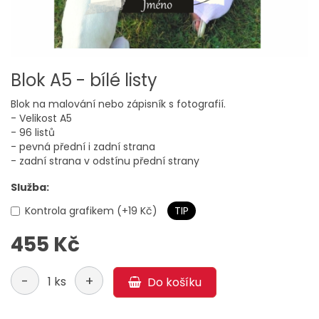
Blok A5 - bílé listy
Blok na malování nebo zápisník s fotografií.
- Velikost A5
- 96 listů
- pevná přední i zadní strana
- zadní strana v odstínu přední strany
Služba:
Kontrola grafikem (+19 Kč)
TIP
455 Kč
-
+
1 ks
Do košíku