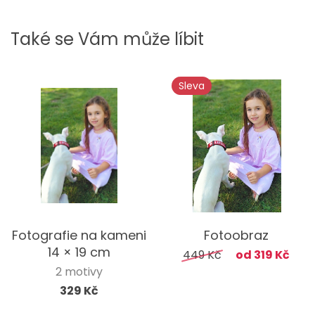
Také se Vám může líbit
Sleva
Fotografie na kameni
Fotoobraz
14 × 19 cm
449 Kč
od 319 Kč
2 motivy
329 Kč