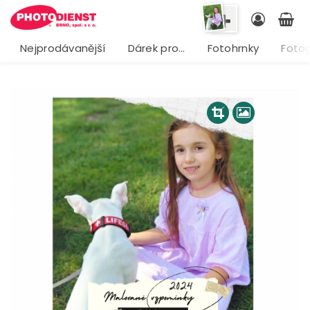
Nejprodávanější
Dárek pro…
Fotohrnky
Fotog