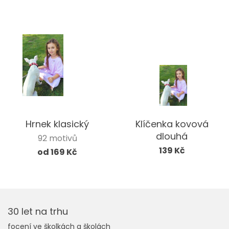
Hrnek klasický
Klíčenka kovová
dlouhá
92 motivů
139 Kč
od 169 Kč
30 let na trhu
focení ve školkách a školách