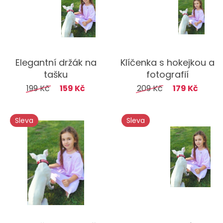
Elegantní držák na
Klíčenka s hokejkou a
tašku
fotografií
199 Kč
159 Kč
209 Kč
179 Kč
Sleva
Sleva