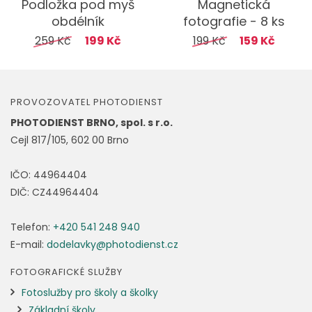
Podložka pod myš
Magnetická
obdélník
fotografie - 8 ks
259 Kč
199 Kč
199 Kč
159 Kč
PROVOZOVATEL PHOTODIENST
PHOTODIENST BRNO, spol. s r.o.
Cejl 817/105, 602 00 Brno
IČO: 44964404
DIČ: CZ44964404
Telefon:
+420 541 248 940
E-mail:
dodelavky@photodienst.cz
FOTOGRAFICKÉ SLUŽBY
Fotoslužby pro školy a školky
Základní školy