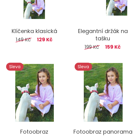
Klíčenka klasická
Elegantní držák na
tašku
149 Kč
129 Kč
199 Kč
159 Kč
Sleva
Sleva
Fotoobraz
Fotoobraz panorama