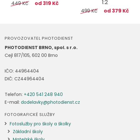
1:2
449 Kč
od 319 Kč
499 Kč
od 379 Kč
PROVOZOVATEL PHOTODIENST
PHOTODIENST BRNO, spol. s r.o.
Cejl 817/105, 602 00 Brno
IČO: 44964404
DIČ: CZ44964404
Telefon:
+420 541 248 940
E-mail:
dodelavky@photodienst.cz
FOTOGRAFICKÉ SLUŽBY
Fotoslužby pro školy a školky
Základní školy
Mateřské školy