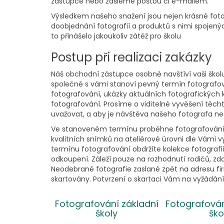
zástupce nebo zašleme poštou či e-mailem.
Výsledkem našeho snažení jsou nejen krásné fotog
doobjednání fotografií a produktů s nimi spoje
to přinášelo jakoukoliv zátěž pro školu
Postup při realizaci zakázky
Náš obchodní zástupce osobně navštíví vaši školu
společně s vámi stanoví pevný termín fotografo
fotografování, ukázky aktuálních fotografických
fotografování. Prosíme o viditelné vyvěšení těc
uvažovat, a aby je návštěva našeho fotografa ne
Ve stanoveném termínu proběhne fotografování. N
kvalitních snímků na ateliérové úrovni dle Vámi 
termínu fotografování obdržíte kolekce fotografi
odkoupení. Záleží pouze na rozhodnutí rodičů, zd
Neodebrané fotografie zaslané zpět na adresu fi
skartovány. Potvrzení o skartaci Vám na vyžádán
Fotografování základní
Fotografová
školy
ško