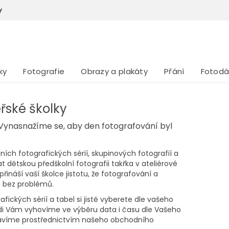
y
ky
Fotografie
Obrazy a plakáty
Přání
Fotodá
řské školky
 Vynasnažíme se, aby den fotografování byl
ích fotografických sérií, skupinových fotografií a
dětskou předškolní fotografii takřka v ateliérové
 přináší vaší školce jistotu, že fotografování a
 bez problémů.
fických sérií a tabel si jistě vyberete dle vašeho
Rádi Vám vyhovíme ve výběru data i času dle Vašeho
stavíme prostřednictvím našeho obchodního