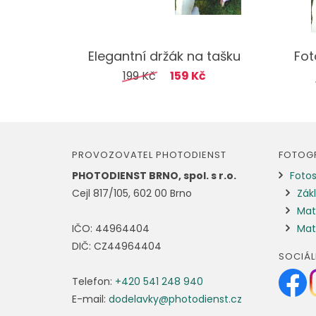
Elegantní držák na tašku
Fot
199 Kč
159 Kč
PROVOZOVATEL PHOTODIENST
FOTOGR
PHOTODIENST BRNO, spol. s r.o.
Fotos
Cejl 817/105, 602 00 Brno
Zákl
Mat
IČO: 44964404
Mat
DIČ: CZ44964404
SOCIÁL
Telefon:
+420 541 248 940
E-mail:
dodelavky@photodienst.cz