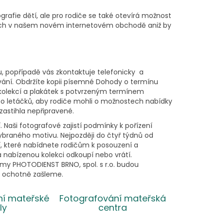
rafie dětí, ale pro rodiče se také otevírá možnost
ných v našem novém internetovém obchodě aniž by
, popřípadě vás zkontaktuje telefonicky a
vání. Obdržíte kopii písemné Dohody o termínu
 kolekcí a plakátek s potvrzeným termínem
hto letáčků, aby rodiče mohli o možnostech nabídky
zastihla nepřipravené.
aši fotografové zajistí podmínky k pořízení
vybraného motivu. Nejpozději do čtyř týdnů od
í, které nabídnete rodičům k posouzení a
a nabízenou kolekci odkoupí nebo vrátí.
rmy PHOTODIENST BRNO, spol. s r.o. budou
í ochotně zašleme.
ní mateřské
Fotografování mateřská
ly
centra