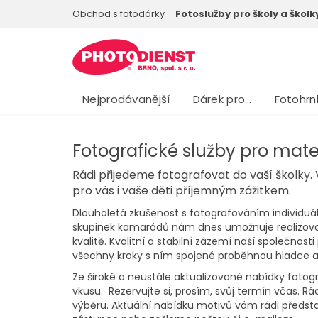
Obchod s fotodárky
Fotoslužby pro školy a školk
Nejprodávanější
Dárek pro…
Fotohrn
Fotografické služby pro mate
Rádi přijedeme fotografovat do vaší školky.
pro vás i vaše děti příjemným zážitkem.
Dlouholetá zkušenost s fotografováním individuáln
skupinek kamarádů nám dnes umožnuje realizovat 
kvalitě. Kvalitní a stabilní zázemí naší společnosti
všechny kroky s ním spojené proběhnou hladce a
Ze široké a neustále aktualizované nabídky fotogra
vkusu. Rezervujte si, prosím, svůj termín včas. 
výběru. Aktuální nabídku motivů vám rádi před