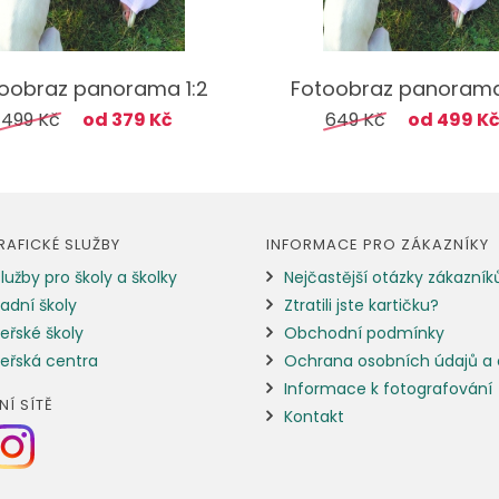
oobraz panorama 1:2
Fotoobraz panorama
499 Kč
od 379 Kč
649 Kč
od 499 K
AFICKÉ SLUŽBY
INFORMACE PRO ZÁKAZNÍKY
lužby pro školy a školky
Nejčastější otázky zákazník
adní školy
Ztratili jste kartičku?
eřské školy
Obchodní podmínky
eřská centra
Ochrana osobních údajů a 
Informace k fotografování
NÍ SÍTĚ
Kontakt