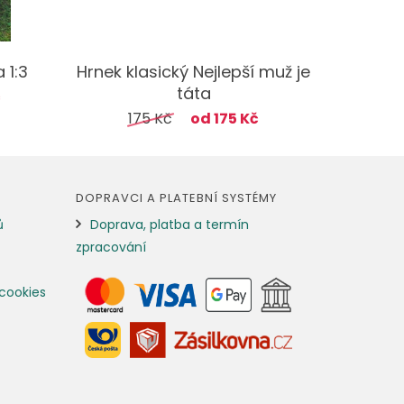
 1:3
Hrnek klasický Nejlepší muž je
táta
č
175 Kč
od 175 Kč
DOPRAVCI A PLATEBNÍ SYSTÉMY
ů
Doprava, platba a termín
zpracování
cookies