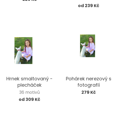
od 239 Kč
Hrnek smaltovaný -
Pohárek nerezový s
plecháček
fotografií
36 motivů
279 Kč
od 309 Kč