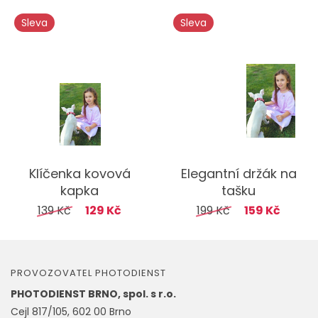
Sleva
Sleva
Klíčenka kovová
Elegantní držák na
kapka
tašku
139 Kč
129 Kč
199 Kč
159 Kč
PROVOZOVATEL PHOTODIENST
PHOTODIENST BRNO, spol. s r.o.
Cejl 817/105, 602 00 Brno