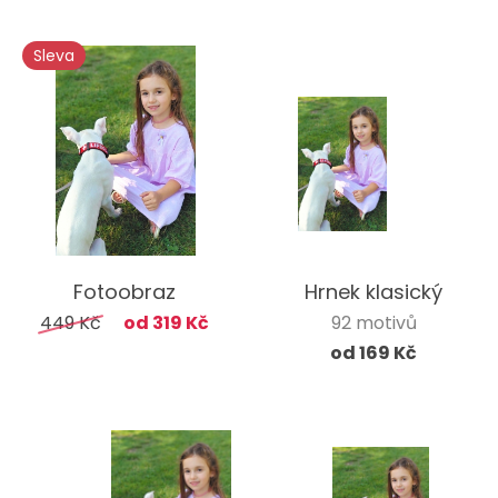
Sleva
Fotoobraz
Hrnek klasický
449 Kč
od 319 Kč
92 motivů
od 169 Kč