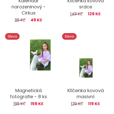
Kalendář
Klíčenka kovová
narozeninový -
srdce
Cirkus
149 Kč
129 Kč
99 Kč
49 Kč
Sleva
Sleva
Magnetická
Klíčenka kovová
fotografie - 8 ks
masivní
199 Kč
159 Kč
139 Kč
119 Kč