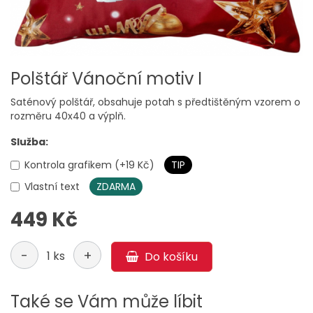
Polštář Vánoční motiv I
Saténový polštář, obsahuje potah s předtištěným vzorem o
rozměru 40x40 a výplň.
Služba:
Kontrola grafikem (+19 Kč)
TIP
Vlastní text
ZDARMA
449 Kč
-
+
1 ks
Do košíku
Také se Vám může líbit