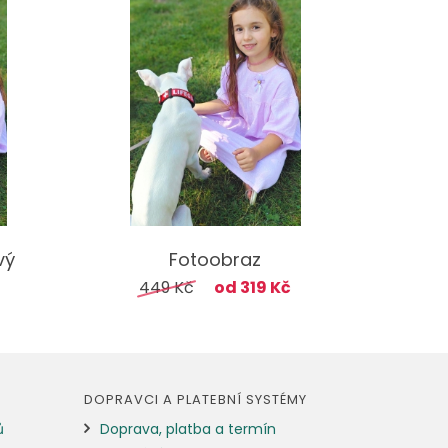
vý
Fotoobraz
449 Kč
od 319 Kč
DOPRAVCI A PLATEBNÍ SYSTÉMY
ů
Doprava, platba a termín