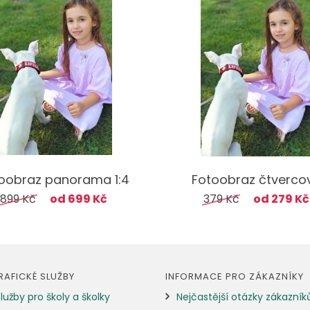
oobraz panorama 1:4
Fotoobraz čtverco
899 Kč
od 699 Kč
379 Kč
od 279 Kč
AFICKÉ SLUŽBY
INFORMACE PRO ZÁKAZNÍKY
lužby pro školy a školky
Nejčastější otázky zákazník