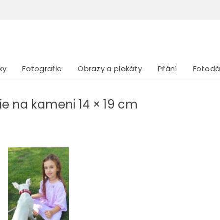
ky
Fotografie
Obrazy a plakáty
Přání
Fotodá
ie na kameni 14 × 19 cm