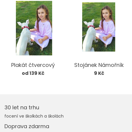
Plakát čtvercový
Stojánek Námořník
od 139 Kč
9 Kč
30 let na trhu
focení ve školkách a školách
Doprava zdarma