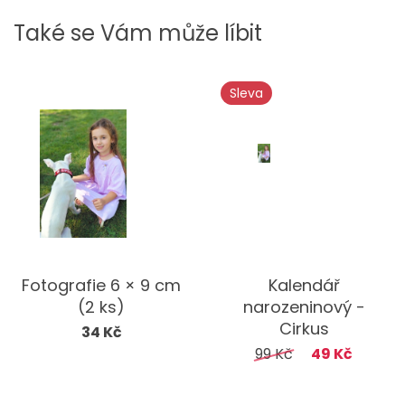
Také se Vám může líbit
Sleva
Fotografie 6 × 9 cm
Kalendář
(2 ks)
narozeninový -
Cirkus
34 Kč
99 Kč
49 Kč