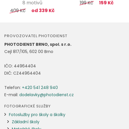
8 motivů
199 Kč
159 Kč
409 Kč
od 339 Kč
PROVOZOVATEL PHOTODIENST
PHOTODIENST BRNO, spol. s r.o.
Cejl 817/105, 602 00 Brno
IČO: 44964404
DIČ: CZ44964404
Telefon:
+420 541 248 940
E-mail:
dodelavky@photodienst.cz
FOTOGRAFICKÉ SLUŽBY
Fotoslužby pro školy a školky
Základní školy