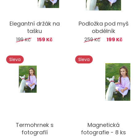
Elegantní držák na
Podložka pod myš
tašku
obdélník
199 Kč
159 Kč
259 Kč
199 Kč
Sleva
Sleva
Termohrnek s
Magnetická
fotografií
fotografie - 8 ks