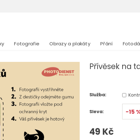
ky
Fotografie
Obrazy a plakáty
Přání
Fotodá
Přívěsek na ta
Služba:
Kontr
−15 
Sleva:
49 Kč