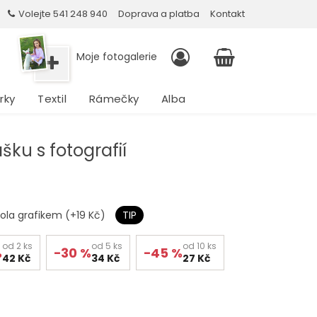
Volejte 541 248 940
Doprava a platba
Kontakt
Moje fotogalerie
rky
Textil
Rámečky
Alba
šku s fotografií
ola grafikem (+19 Kč)
TIP
od 2 ks
od 5 ks
od 10 ks
%
−30 %
−45 %
42 Kč
34 Kč
27 Kč