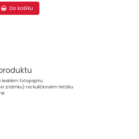
Do košíku
 produktu
a lesklém fotopapíru
psí známku) na kuličkovém řetízku
né