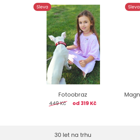
Sleva
Sleva
Fotoobraz
Magne
449 Kč
od 319 Kč
30 let na trhu