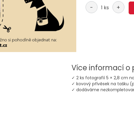
-
+
1 ks
Více informací o
✓ 2 ks fotografií 5 × 2,8 cm n
✓ kovový přívěsek na tašku (
✓ dodáváme nezkompletova