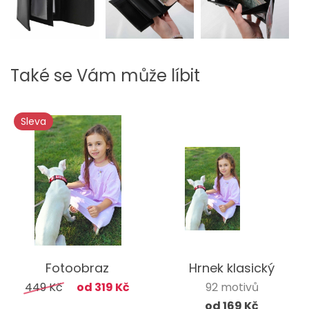
Také se Vám může líbit
Sleva
Fotoobraz
Hrnek klasický
449 Kč
od 319 Kč
92 motivů
od 169 Kč