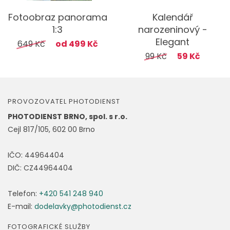
Fotoobraz panorama
Kalendář
1:3
narozeninový -
Elegant
649 Kč
od 499 Kč
99 Kč
59 Kč
PROVOZOVATEL PHOTODIENST
PHOTODIENST BRNO, spol. s r.o.
Cejl 817/105, 602 00 Brno
IČO: 44964404
DIČ: CZ44964404
Telefon:
+420 541 248 940
E-mail:
dodelavky@photodienst.cz
FOTOGRAFICKÉ SLUŽBY