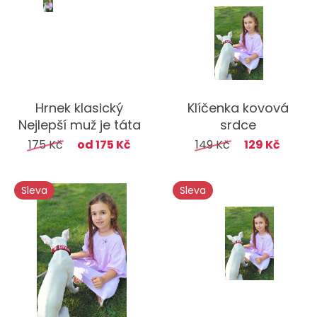
Hrnek klasický
Klíčenka kovová
Nejlepší muž je táta
srdce
175 Kč
od 175 Kč
149 Kč
129 Kč
Sleva
Sleva