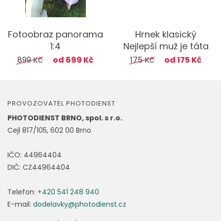
Fotoobraz panorama
Hrnek klasický
1:4
Nejlepší muž je táta
899 Kč
od 699 Kč
175 Kč
od 175 Kč
PROVOZOVATEL PHOTODIENST
PHOTODIENST BRNO, spol. s r.o.
Cejl 817/105, 602 00 Brno
IČO: 44964404
DIČ: CZ44964404
Telefon:
+420 541 248 940
E-mail:
dodelavky@photodienst.cz