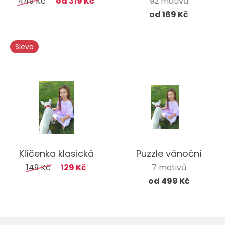
449 Kč
od 319 Kč
92 motivů
od 169 Kč
Sleva
Klíčenka klasická
Puzzle vánoční
149 Kč
129 Kč
7 motivů
od 499 Kč