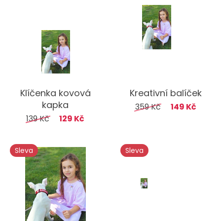
Klíčenka kovová
Kreativní balíček
kapka
359 Kč
149 Kč
139 Kč
129 Kč
Sleva
Sleva